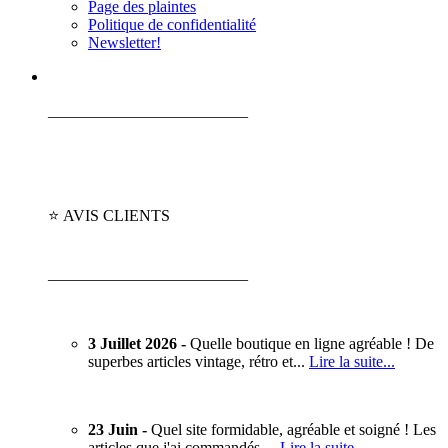
Page des plaintes
Politique de confidentialité
Newsletter!
_________________________
⭐ AVIS CLIENTS
_________________________
3 Juillet 2026 -
Quelle boutique en ligne agréable ! De
superbes articles vintage, rétro et...
Lire la suite...
23 Juin -
Quel site formidable, agréable et soigné ! Les
articles que j'ai commandés…
Lire la suite…