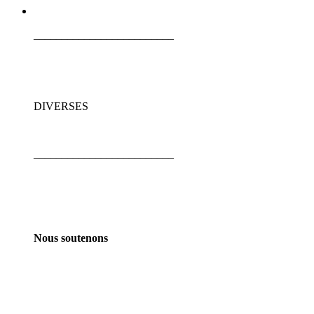
_________________________
DIVERSES
_________________________
Nous soutenons
_________________________