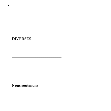
_________________________
DIVERSES
_________________________
Nous soutenons
_________________________