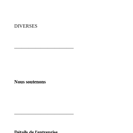
DIVERSES
_________________________
Nous soutenons
_________________________
Détails de l'entreprise