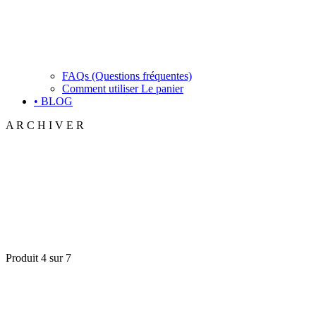
FAQs (Questions fréquentes)
Comment utiliser Le panier
• BLOG
A R C H I V E R
Produit 4 sur 7