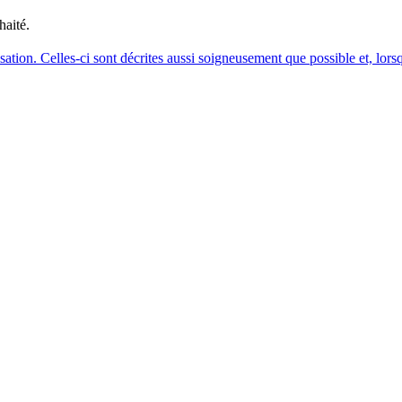
haité.
isation. Celles-ci sont décrites aussi soigneusement que possible et, lorsq