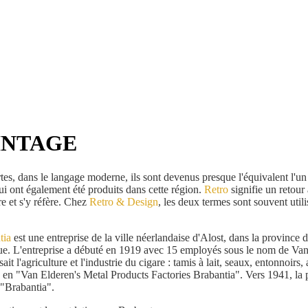
 VINTAGE
s, dans le langage moderne, ils sont devenus presque l'équivalent l'un 
ui ont également été produits dans cette région.
Retro
signifie un retou
re et s'y réfère. Chez
Retro & Design
, les deux termes sont souvent uti
tia
est une entreprise de la ville néerlandaise d'Alost, dans la province
ue. L'entreprise a débuté en 1919 avec 15 employés sous le nom de Van E
sait l'agriculture et l'industrie du cigare : tamis à lait, seaux, entonnoirs
en "Van Elderen's Metal Products Factories Brabantia". Vers 1941, la p
 "Brabantia".