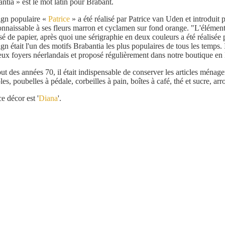
ntia » est le mot latin pour Brabant.
ign populaire «
Patrice
» a été réalisé par Patrice van Uden et introduit
onnaissable à ses fleurs marron et cyclamen sur fond orange. "L'élément
 de papier, après quoi une sérigraphie en deux couleurs a été réalisée p
gn était l'un des motifs Brabantia les plus populaires de tous les temps. I
x foyers néerlandais et proposé régulièrement dans notre boutique en 
t des années 70, il était indispensable de conserver les articles ménage
les, poubelles à pédale, corbeilles à pain, boîtes à café, thé et sucre, arro
e décor est '
Diana
'.