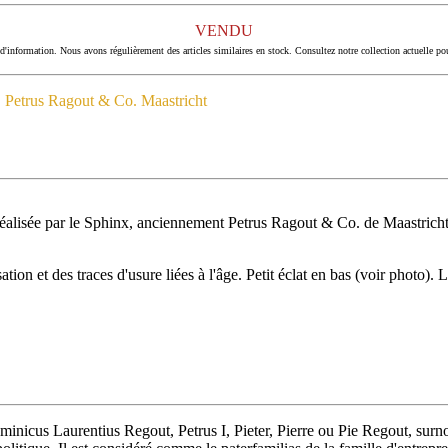
VENDU
d'information. Nous avons régulièrement des articles similaires en stock. Consultez notre collection actuelle po
, Petrus Ragout & Co. Maastricht
réalisée par le Sphinx, anciennement Petrus Ragout & Co. de Maastrich
tion et des traces d'usure liées à l'âge. Petit éclat en bas (voir photo). L
minicus Laurentius Regout, Petrus I, Pieter, Pierre ou Pie Regout, su