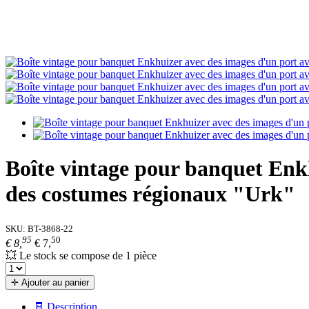
Boîte vintage pour banquet Enkh
des costumes régionaux "Urk"
SKU:
BT-3868-22
95
50
€ 8,
€ 7,
💥 Le stock se compose de 1 pièce
✛ Ajouter au panier
🧾 Description