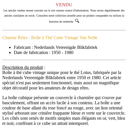
VENDU
Les articles vendus restent souvent sur le site comme source d'information. Nous avons régulièrement des
articles similaires en stock. Consultez notre collection actuelle pour un produit comparable ou utilisez la
🔍
fonction de recherche.
Charme Rétro : Boîte à Thé Cube Vintage Van Nelle
Fabricant : Nederlands Vereenigde Blikfabriek
Date de fabrication : 1950 - 1980
Description du produit
:
Boîte à thé cube vintage unique pour le thé Lotus, fabriquée par la
Nederlands Vereenigde Blikfabriek entre 1950 et 1980. Cet article
spécial n'est pas seulement fonctionnel, mais aussi un magnifique
objet décoratif pour les amateurs de design rétro.
La boîte cubique présente un couvercle à charnière qui s'ouvre par
basculement, offrant un accès facile à son contenu. La boîte a une
couleur de base allant du rose foncé au rouge, avec un lion oriental
stylisé arborant une crinière frappante bleue et verte sur le couvercle.
Les côtés sont ornés de motifs simples mais élégants en or, vert, bleu
et noir, conférant à ce cube un attrait intemporel.