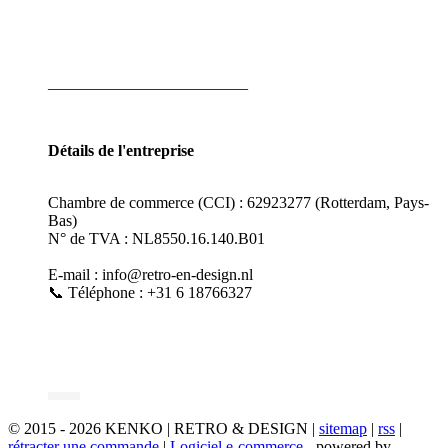
_________________________
Détails de l'entreprise
Chambre de commerce (CCI) : 62923277 (Rotterdam, Pays-
Bas)
N° de TVA : NL8550.16.140.B01
E-mail : info@retro-en-design.nl
📞 Téléphone : +31 6 18766327
© 2015 - 2026 KENKO | RETRO & DESIGN |
sitemap
|
rss
|
rétracter une commande
|
Logiciel e-commerce
- powered by