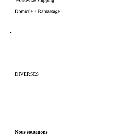
Worldwide shipping
Domicile + Ramassage
_________________________
DIVERSES
_________________________
Nous soutenons