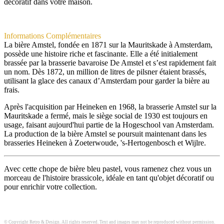
décoratif dans votre maison.
Informations Complémentaires
La bière Amstel, fondée en 1871 sur la Mauritskade à Amsterdam,
possède une histoire riche et fascinante. Elle a été initialement
brassée par la brasserie bavaroise De Amstel et s’est rapidement fait
un nom. Dès 1872, un million de litres de pilsner étaient brassés,
utilisant la glace des canaux d’Amsterdam pour garder la bière au
frais.
Après l'acquisition par Heineken en 1968, la brasserie Amstel sur la
Mauritskade a fermé, mais le siège social de 1930 est toujours en
usage, faisant aujourd'hui partie de la Hogeschool van Amsterdam.
La production de la bière Amstel se poursuit maintenant dans les
brasseries Heineken à Zoeterwoude, 's-Hertogenbosch et Wijlre.
Avec cette chope de bière bleu pastel, vous ramenez chez vous un
morceau de l'histoire brassicole, idéale en tant qu'objet décoratif ou
pour enrichir votre collection.
© Copyright Retro & Design. All rights reserved. Text and images may not be reproduced without permission.