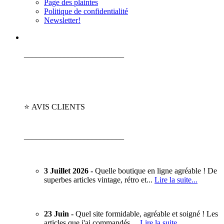
Page des plaintes
Politique de confidentialité
Newsletter!
_________________________
⭐ AVIS CLIENTS
_________________________
3 Juillet 2026 -
Quelle boutique en ligne agréable ! De
superbes articles vintage, rétro et...
Lire la suite...
23 Juin -
Quel site formidable, agréable et soigné ! Les
articles que j'ai commandés…
Lire la suite…