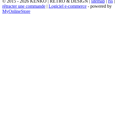
© 2015 - 2026 KENKO | RETRO & DESIGN |
sitemap
|
rss
|
rétracter une commande
|
Logiciel e-commerce
- powered by
MyOnlineStore