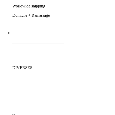
Worldwide shipping
Domicile + Ramassage
_________________________
DIVERSES
_________________________