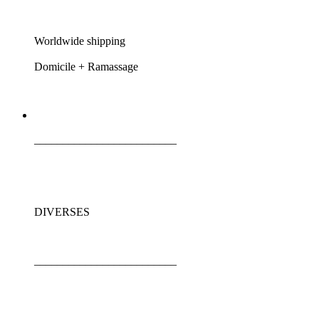
Worldwide shipping
Domicile + Ramassage
_________________________
DIVERSES
_________________________